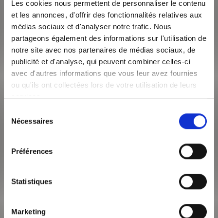
Les cookies nous permettent de personnaliser le contenu
et les annonces, d'offrir des fonctionnalités relatives aux
médias sociaux et d'analyser notre trafic. Nous
partageons également des informations sur l'utilisation de
notre site avec nos partenaires de médias sociaux, de
349 000 €
publicité et d'analyse, qui peuvent combiner celles-ci
avec d'autres informations que vous leur avez fournies
Villeurbanne 69100
ou qu'ils ont collectées lors de votre utilisation de leurs
Surface de 74 m²
services.
Appartement 4 pièces
Sélection
A la recherche d'un appartement récent et entièrement
Nécessaires
du
climatisé, lumineux et sans travaux ? Découvrez ce T4 de 74,55
m² situé au 5° et dernier ...
consentement
Préférences
VOIR LE BIEN
Statistiques
Marketing