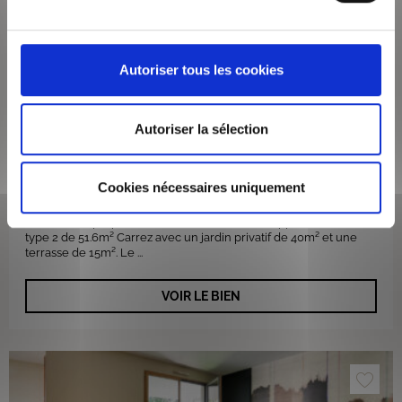
Autoriser tous les cookies
220 000 €
Autoriser la sélection
Lyon 69110
Surface de 51 m²
Appartement 2 pièces
Cookies nécessaires uniquement
Dans une copropriété calme et sécurisée, un appartement de
type 2 de 51.6m² Carrez avec un jardin privatif de 40m² et une
terrasse de 15m². Le ...
VOIR LE BIEN