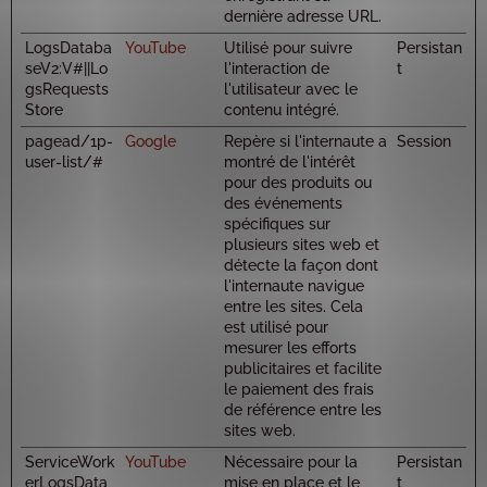
dernière adresse URL.
LogsDataba
YouTube
Utilisé pour suivre
Persistan
seV2:V#||Lo
l'interaction de
t
gsRequests
l'utilisateur avec le
Store
contenu intégré.
pagead/1p-
Google
Repère si l'internaute a
Session
user-list/#
montré de l'intérêt
pour des produits ou
des événements
spécifiques sur
plusieurs sites web et
détecte la façon dont
l'internaute navigue
entre les sites. Cela
est utilisé pour
mesurer les efforts
publicitaires et facilite
le paiement des frais
de référence entre les
sites web.
ServiceWork
YouTube
Nécessaire pour la
Persistan
erLogsData
mise en place et le
t