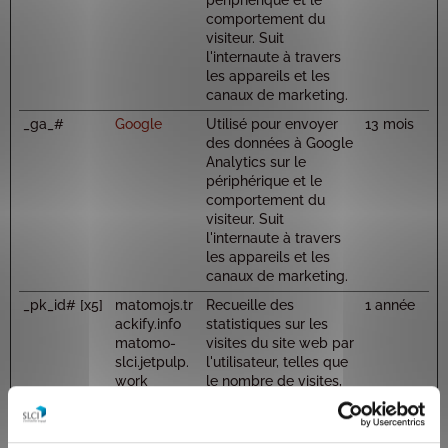
périphérique et le
comportement du
visiteur. Suit
l'internaute à travers
les appareils et les
canaux de marketing.
_ga_#
Google
Utilisé pour envoyer
13 mois
des données à Google
Analytics sur le
périphérique et le
comportement du
visiteur. Suit
l'internaute à travers
les appareils et les
canaux de marketing.
_pk_id# [x5]
matomojs.tr
Recueille des
1 année
ackify.info
statistiques sur les
matomo-
visites du site web par
slci.jetpulp.
l'utilisateur, telles que
work
le nombre de visites,
le temps moyen passé
sur le site et quelles
pages on été