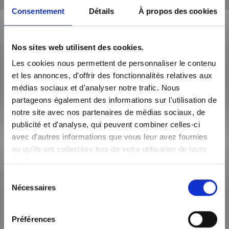
consultées.
Consentement
Détails
À propos des cookies
_pk_ref#
matomojs.tr
Utilisé par Piwik
6 mois
[x2]
ackify.info
Analytics Platform
pour identifier le site
Nos sites web utilisent des cookies.
de référence à partir
duquel le visiteur est
Les cookies nous permettent de personnaliser le contenu
arrivé.
et les annonces, d'offrir des fonctionnalités relatives aux
_pk_ses#
matomojs.tr
Utilisé par Piwik
1 jour
médias sociaux et d'analyser notre trafic. Nous
[x5]
ackify.info
Analytics Platform
partageons également des informations sur l'utilisation de
matomo-
pour suivre les
slci.jetpulp.
demandes de page du
notre site avec nos partenaires de médias sociaux, de
work
visiteur au cours de la
publicité et d'analyse, qui peuvent combiner celles-ci
session.
avec d'autres informations que vous leur avez fournies
job_listing_#
www.slci-
En attente
Session
ou qu'ils ont collectées lors de votre utilisation de leurs
_#
groupe.com
services.
Sélection
Nécessaires
du
Marketing (25)
consentement
Les cookies marketing sont utilisés pour effectuer le suivi des
Préférences
visiteurs au travers des sites web. Le but est d'afficher des