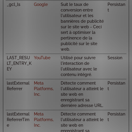
_gcl_ls
Google
Suit le taux de
Persistan
conversion entre
t
l'utilisateur et les
bannières de publicité
sur le site web - Ceci
sert à optimiser la
pertinence de la
publicité sur le site
web.
LAST_RESU
YouTube
Utilisé pour suivre
Session
LT_ENTRY_K
l'interaction de
EY
l'utilisateur avec le
contenu intégré.
lastExternal
Meta
Détecte comment
Persistan
Referrer
Platforms,
l'utilisateur a atteint le
t
Inc.
site web en
enregistrant sa
dernière adresse URL.
lastExternal
Meta
Détecte comment
Persistan
ReferrerTim
Platforms,
l'utilisateur a atteint le
t
e
Inc.
site web en
enregistrant sa