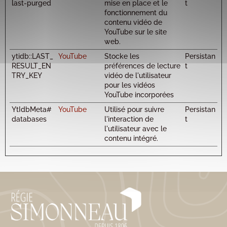
last-purged
mise en place et le
t
fonctionnement du
contenu vidéo de
YouTube sur le site
web.
ytidb::LAST_
YouTube
Stocke les
Persistan
RESULT_EN
préférences de lecture
t
TRY_KEY
vidéo de l'utilisateur
pour les vidéos
YouTube incorporées
YtIdbMeta#
YouTube
Utilisé pour suivre
Persistan
databases
l'interaction de
t
l'utilisateur avec le
contenu intégré.