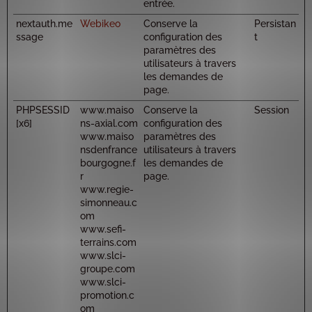
entrée.
nextauth.me
Webikeo
Conserve la
Persistan
ssage
configuration des
t
paramètres des
utilisateurs à travers
les demandes de
page.
PHPSESSID
www.maiso
Conserve la
Session
[x6]
ns-axial.com
configuration des
www.maiso
paramètres des
nsdenfrance
utilisateurs à travers
bourgogne.f
les demandes de
r
page.
www.regie-
simonneau.c
om
www.sefi-
terrains.com
www.slci-
groupe.com
www.slci-
promotion.c
om