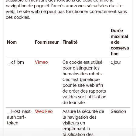
utilisable en activant des fonctions de base comme la
navigation de page et l'accès aux zones sécurisées du site
web. Le site web ne peut pas fonctionner correctement sans
ces cookies.
Durée
maximal
Nom
Fournisseur
Finalité
e de
conserva
tion
__cf_bm
Vimeo
Ce cookie est utilisé
1 jour
pour distinguer les
humains des robots.
Ceci est bénéfique
pour le site web afin
de créer des rapports
valides sur l'utilisation
du leur site.
__Host-next-
Webikeo
Assure la sécurité de
Session
auth.csrf-
la navigation des
token
visiteurs en
empêchant la
falsification des