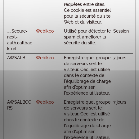
requêtes entre sites.
Ce cookie est essentiel
pour la sécurité du site
Web et du visiteur.
__Secure-
Webikeo
Utilisé pour détecter le
Session
next-
spam et améliorer la
auth.callbac
sécurité du site.
k-url
AWSALB
Webikeo
Enregistre quel groupe
7 jours
de serveurs sert le
visiteur. Ceci est utilisé
dans le contexte de
l'équilibrage de charge
afin d'optimiser
l'expérience utilisateur.
AWSALBCO
Webikeo
Enregistre quel groupe
7 jours
RS
de serveurs sert le
visiteur. Ceci est utilisé
dans le contexte de
l'équilibrage de charge
afin d'optimiser
l'expérience utilisateur.