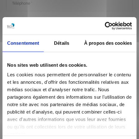
Téléphone
*
Email
*
Consentement
Détails
À propos des cookies
Je
souhaite
faire
Nos sites web utilisent des cookies.
estimer
Type de bien à estimer
:
Les cookies nous permettent de personnaliser le contenu
et les annonces, d'offrir des fonctionnalités relatives aux
médias sociaux et d'analyser notre trafic. Nous
partageons également des informations sur l'utilisation de
Maison
notre site avec nos partenaires de médias sociaux, de
Type
Appartement
de
publicité et d'analyse, qui peuvent combiner celles-ci
bien
avec d'autres informations que vous leur avez fournies
à
Adresse
ou qu'ils ont collectées lors de votre utilisation de leurs
estimer
du
services.