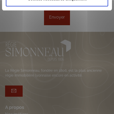
*
RGPD
*
La Régie Simonneau, fondée en 1806, est la plus ancienne
régie immobilière lyonnaise encore en activité.
A propos