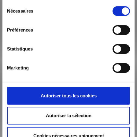
bien
Sélection
Nombre
Nécessaires
du
de
consentement
pièces
Surface
Préférences
habitable
Précisions
Statistiques
et
commentaires
Marketing
Autoriser tous les cookies
Autoriser la sélection
Cookies nécessaires uniquement
J’accepte la politique de confidentialité.