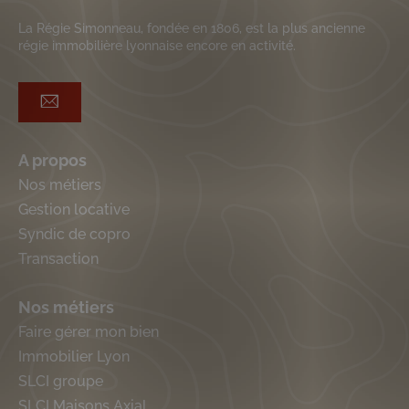
La Régie Simonneau, fondée en 1806, est la plus ancienne
régie immobilière lyonnaise encore en activité.
A propos
Nos métiers
Gestion locative
Syndic de copro
Transaction
Nos métiers
Faire gérer mon bien
Immobilier Lyon
SLCI groupe
SLCI Maisons Axial