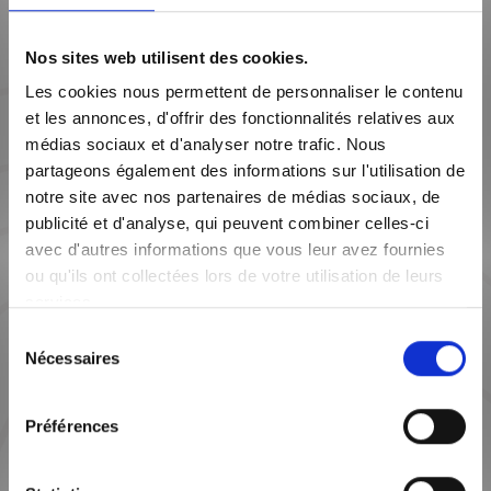
pour les activités de transaction et de location, cédera sa place à
Régie Simonneau
, qui devient l’identité unique de notre régie. Ce
choix s’inscrit dans une volonté d’unifier notre image et de mettre en
Nos sites web utilisent des cookies.
avant notre héritage exceptionnel au service des lyonnais.
Les cookies nous permettent de personnaliser le contenu
Régie Simonneau, c’est
200 ans d’histoire
au service de l’immobilier,
et une ambition intacte pour accompagner nos clients avec la même
et les annonces, d'offrir des fonctionnalités relatives aux
passion et la même expertise.
médias sociaux et d'analyser notre trafic. Nous
partageons également des informations sur l'utilisation de
notre site avec nos partenaires de médias sociaux, de
publicité et d'analyse, qui peuvent combiner celles-ci
avec d'autres informations que vous leur avez fournies
ou qu'ils ont collectées lors de votre utilisation de leurs
services.
Sélection
Nécessaires
du
consentement
Préférences