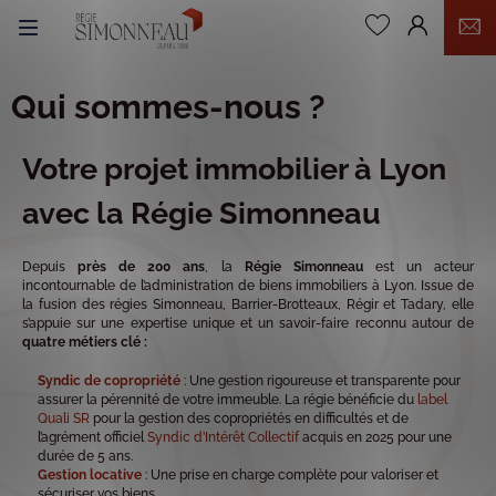
0
Qui sommes-nous ?
Votre projet immobilier à Lyon
avec la Régie Simonneau
Depuis
près de 200 ans
, la
Régie Simonneau
est un acteur
incontournable de l’administration de biens immobiliers à Lyon. Issue de
la fusion des régies Simonneau, Barrier-Brotteaux, Régir et Tadary, elle
s’appuie sur une expertise unique et un savoir-faire reconnu autour de
quatre métiers clé :
Syndic de copropriété
: Une gestion rigoureuse et transparente pour
assurer la pérennité de votre immeuble. La régie bénéficie du
label
Quali SR
pour la gestion des copropriétés en difficultés et de
l’agrément officiel
Syndic d’Intérêt Collectif
acquis en 2025 pour une
durée de 5 ans.
Gestion locative
: Une prise en charge complète pour valoriser et
sécuriser vos biens.