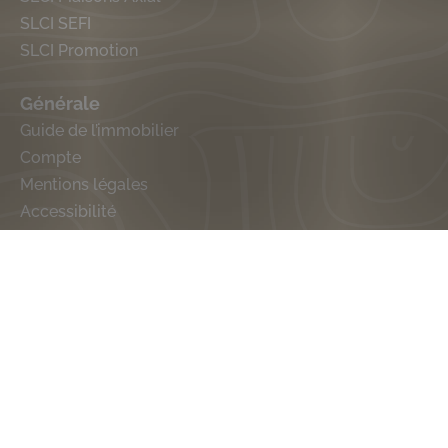
SLCI SEFI
SLCI Promotion
Générale
Guide de l’immobilier
Compte
Mentions légales
Accessibilité
Avis clients-certifiés
Suivez-nous sur