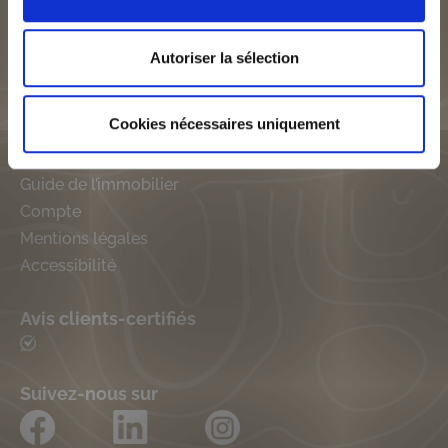
SLCI groupe
SLCI Maisons Axial
Autoriser la sélection
SLCI SEFI
SLCI Promotion
Cookies nécessaires uniquement
Générale
Guide de l’immobilier
Compte
Mentions légales
Accessibilité
Avis clients-certifiés
Suivez-nous sur