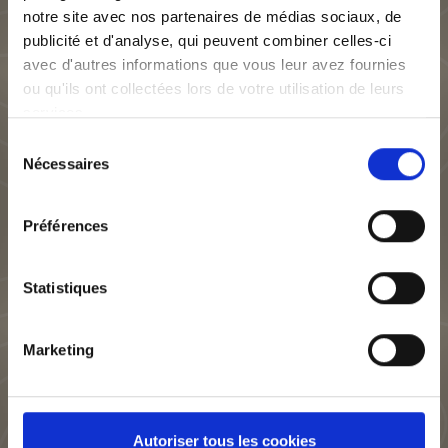
notre site avec nos partenaires de médias sociaux, de
publicité et d'analyse, qui peuvent combiner celles-ci
avec d'autres informations que vous leur avez fournies
La Régie Simonneau, fondée en 1806, est la plus ancienne
ou qu'ils ont collectées lors de votre utilisation de leurs
régie immobilière lyonnaise encore en activité.
services.
Sélection
Nécessaires
du
consentement
Préférences
A propos
Nos métiers
Gestion locative
Statistiques
Syndic de copro
Transaction
Marketing
Nos métiers
Faire gérer mon bien
Autoriser tous les cookies
Immobilier Lyon