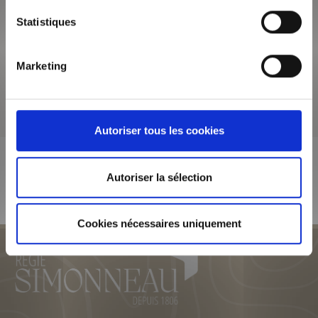
Appartement 1 pièce
Statistiques
PROCHE DE LA PART-DIEU ET A 6 MINUTES A PIED DU METRO B
(Arrêt "Gare Part-Dieu - V.Merle"), au 5ème étage avec ascenseur,
venez découvrir ce Studi...
Marketing
VOIR LE BIEN
Autoriser tous les cookies
Retrouvez toutes nos offres de location à
Lyon 3
Autoriser la sélection
Cookies nécessaires uniquement