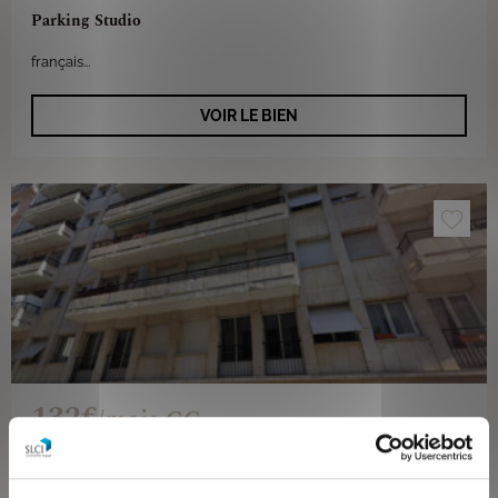
Parking Studio
français...
VOIR LE BIEN
132€
/mois CC
Lyon 69003
Parking Studio