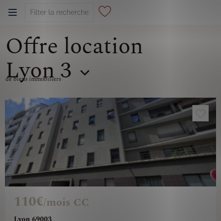
Offre location
0
Lyon 3
de biens immobiliers
110€
/mois CC
Lyon 69003