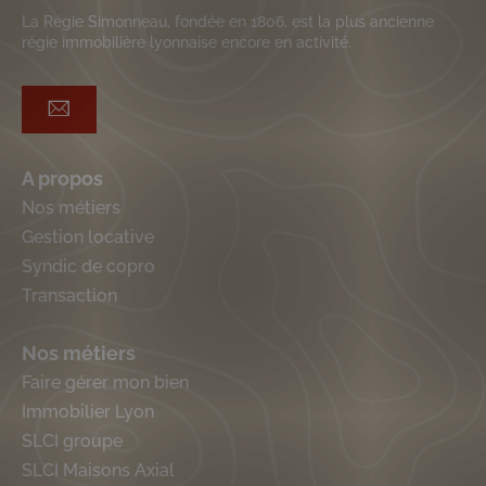
La Régie Simonneau, fondée en 1806, est la plus ancienne
régie immobilière lyonnaise encore en activité.
A propos
Nos métiers
Gestion locative
Syndic de copro
Transaction
Nos métiers
Faire gérer mon bien
Immobilier Lyon
SLCI groupe
SLCI Maisons Axial