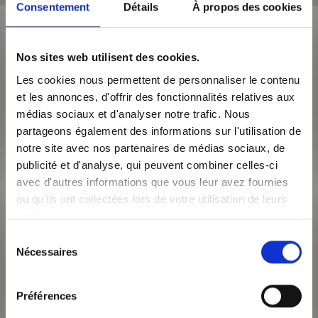
Consentement
Détails
À propos des cookies
Proche Métro Saxe-Gambetta Box extérieur fermé dans la cour
d'une résidence sécurisée. Loyer mensuel : 132Euro Honoraires :
58Euro - EDL : offe...
Nos sites web utilisent des cookies.
Les cookies nous permettent de personnaliser le contenu
VOIR LE BIEN
et les annonces, d'offrir des fonctionnalités relatives aux
médias sociaux et d'analyser notre trafic. Nous
partageons également des informations sur l'utilisation de
notre site avec nos partenaires de médias sociaux, de
publicité et d'analyse, qui peuvent combiner celles-ci
avec d'autres informations que vous leur avez fournies
ou qu'ils ont collectées lors de votre utilisation de leurs
services.
Sélection
Nécessaires
du
540€
/mois CC
consentement
Préférences
Lyon 69003
Surface de 23 m²