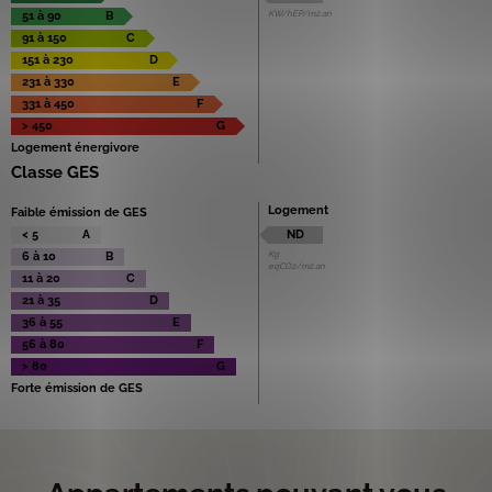
KW/hEP/m2.an
51 à 90
B
91 à 150
C
151 à 230
D
231 à 330
E
331 à 450
F
> 450
G
Logement énergivore
Classe GES
Logement
Faible émission de GES
< 5
A
ND
Kg
6 à 10
B
eqCO2/m2.an
11 à 20
C
21 à 35
D
36 à 55
E
56 à 80
F
> 80
G
Forte émission de GES