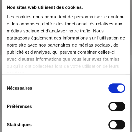
le Crayon, la gare TGV Lyon Part-Dieu, les Halles Lyon-Paul
Nos sites web utilisent des cookies.
Bocuse et son centre commercial le plus grand d’Europe avec
Les cookies nous permettent de personnaliser le contenu
300 commerces sur 161 000 m².
et les annonces, d'offrir des fonctionnalités relatives aux
On y trouve aussi le charmant quartier de Montchat abritant
médias sociaux et d'analyser notre trafic. Nous
des maisons avec jardin, qu’il fait bon découvrir en avril lors
partageons également des informations sur l'utilisation de
du Festival des Glycines.
notre site avec nos partenaires de médias sociaux, de
publicité et d'analyse, qui peuvent combiner celles-ci
avec d'autres informations que vous leur avez fournies
ou qu'ils ont collectées lors de votre utilisation de leurs
Description de l'offre
services.
immobilière
Sélection
Nécessaires
du
consentement
CODE POSTAL
Préférences
69003
Statistiques
VILLE
LYON