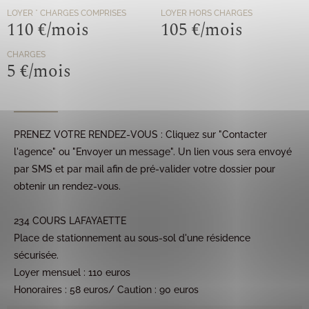
LOYER
* CHARGES COMPRISES
LOYER HORS CHARGES
110 €/mois
105 €/mois
CHARGES
5 €/mois
PRENEZ VOTRE RENDEZ-VOUS : Cliquez sur "Contacter
l'agence" ou "Envoyer un message". Un lien vous sera envoyé
par SMS et par mail afin de pré-valider votre dossier pour
obtenir un rendez-vous.
234 COURS LAFAYAETTE
Place de stationnement au sous-sol d'une résidence
sécurisée.
Loyer mensuel : 110 euros
Honoraires : 58 euros/ Caution : 90 euros