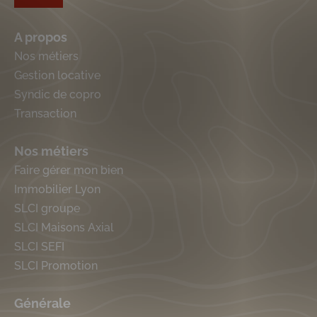
A propos
Nos métiers
Gestion locative
Syndic de copro
Transaction
Nos métiers
Faire gérer mon bien
Immobilier Lyon
SLCI groupe
SLCI Maisons Axial
SLCI SEFI
SLCI Promotion
Générale