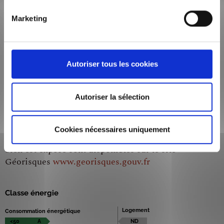
Marketing
LOYER DE BASE (HORS CHARGE)
105,00 €/mois
CHARGES FORFAITAIRES
Autoriser tous les cookies
5 €/mois
TELEPHONE
Autoriser la sélection
+33 7 80 97 74 39
GÉORISQUES
Cookies nécessaires uniquement
Les informations sur les risques auxquels ce
bien est exposé sont disponibles sur le site
Géorisques
www.georisques.gouv.fr
Classe énergie
Logement
Consommation énergétique
<50
A
ND