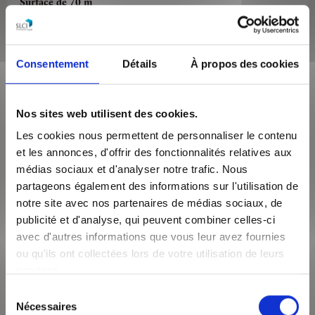
Surface de 70 m²
Appartement 3 pièces
DANS L'HYPER-CENTRE, A UNE MINUTE A PIED DE LA PLACE
BELLECOUR, DU MÉTRO A ET D ET DE TOUTES COMMODITÉS.
Consentement
Détails
À propos des cookies
Découvrez cet appartement T3 au 4ème éta...
VOIR LE BIEN
Nos sites web utilisent des cookies.
Les cookies nous permettent de personnaliser le contenu
et les annonces, d'offrir des fonctionnalités relatives aux
médias sociaux et d'analyser notre trafic. Nous
partageons également des informations sur l'utilisation de
notre site avec nos partenaires de médias sociaux, de
publicité et d'analyse, qui peuvent combiner celles-ci
avec d'autres informations que vous leur avez fournies
ou qu'ils ont collectées lors de votre utilisation de leurs
services.
986€
/mois CC
Sélection
Nécessaires
du
Lyon 69002