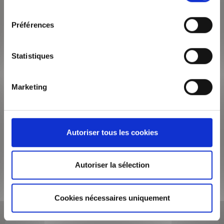
Surface de 51 m²
consentement
Appartement 2 pièces
Préférences
AU COEUR DE LA PRESQU'ILE, A DEUX PAS DE LA PLACE
BELLECOUR, BUS, METRO (Ligne A, D) ET TOUS COMMERCES,
au 5ème étage avec ascenseur, découvrez cet...
Statistiques
VOIR LE BIEN
Marketing
Autoriser tous les cookies
Autoriser la sélection
Cookies nécessaires uniquement
995€
/mois CC