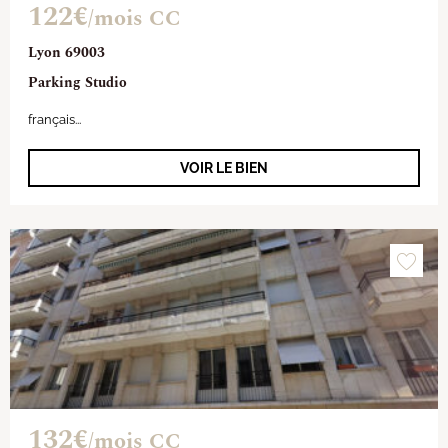
122€
/mois CC
Lyon 69003
Parking Studio
français...
VOIR LE BIEN
132€
/mois CC