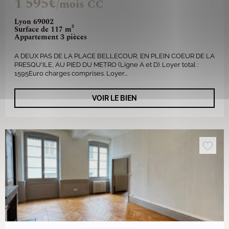
1 595€
/mois CC
Lyon 69002
Surface de 117 m²
Appartement 3 pièces
A DEUX PAS DE LA PLACE BELLECOUR, EN PLEIN COEUR DE LA
PRESQU'ILE, AU PIED DU METRO (Ligne A et D). Loyer total :
1595Euro charges comprises. Loyer...
VOIR LE BIEN