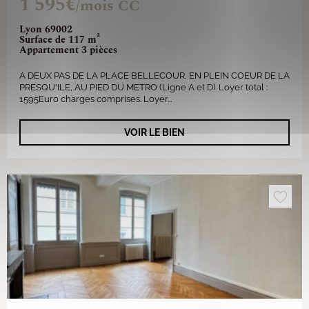
1 595€
/mois CC
Lyon 69002
Surface de 117 m²
Appartement 3 pièces
A DEUX PAS DE LA PLACE BELLECOUR, EN PLEIN COEUR DE LA
PRESQU'ILE, AU PIED DU METRO (Ligne A et D). Loyer total :
1595Euro charges comprises. Loyer...
VOIR LE BIEN