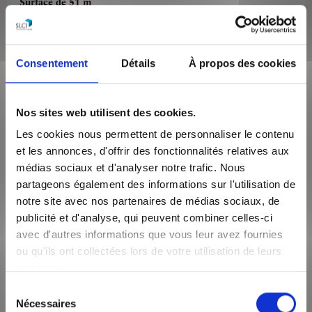
Surface de 51 m²
Appartement 2 pièces
AU COEUR DE LA PRESQU'ILE, A DEUX PAS DE LA PLACE
BELLECOUR, BUS, METRO (Ligne A, D) ET TOUS COMMERCES,
Consentement
Détails
À propos des cookies
au 5ème étage avec ascenseur, découvrez cet...
VOIR LE BIEN
Nos sites web utilisent des cookies.
Les cookies nous permettent de personnaliser le contenu
et les annonces, d'offrir des fonctionnalités relatives aux
médias sociaux et d'analyser notre trafic. Nous
partageons également des informations sur l'utilisation de
notre site avec nos partenaires de médias sociaux, de
publicité et d'analyse, qui peuvent combiner celles-ci
avec d'autres informations que vous leur avez fournies
ou qu'ils ont collectées lors de votre utilisation de leurs
services.
995€
/mois CC
Sélection
Nécessaires
du
Lyon 69002