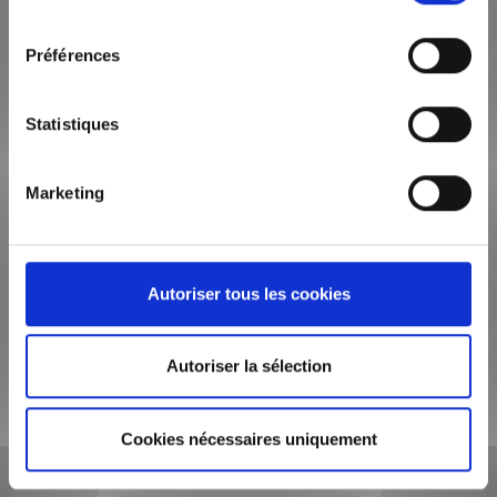
Surface de 59 m²
consentement
Appartement 2 pièces
Préférences
A DEUX PAS DE LA PLACE DES JACOBINS, PROCHE DE LA
PLACE BELLECOUR, DE SES TRANSPORTS EN COMMUN (Métro
A/D - Bellecour, nombreux Bus) ET SES COMMERCES...
Statistiques
VOIR LE BIEN
Marketing
Autoriser tous les cookies
Autoriser la sélection
Cookies nécessaires uniquement
1 029€
/mois CC