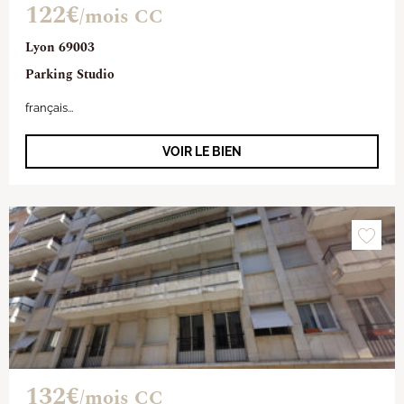
122€
/mois CC
Lyon 69003
Parking Studio
français...
VOIR LE BIEN
132€
/mois CC