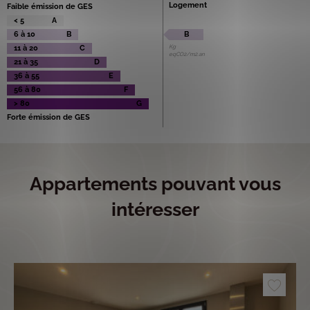
Logement
Faible émission de GES
< 5
A
6 à 10
B
B
Kg
11 à 20
C
eqCO2/m2.an
21 à 35
D
36 à 55
E
56 à 80
F
> 80
G
Forte émission de GES
Appartements pouvant vous
intéresser