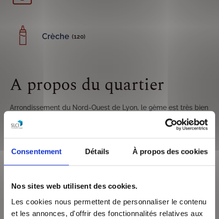
Crèche
(120)
A propos du quartier
Arrondissement du Nord-Ouest de Lyon, le 9ème est très bien
connecté au reste de la ville avec le métro D et la gare de
Vaise.
Du fait de son histoire industrielle, l’arrondissement a vu la
Consentement
Détails
À propos des cookies
construction de nombreux immeubles d’habitation et de
nombreuses rénovations. Quartier populaire et agréable à
vivre, les prix restent accessibles et attractifs, notamment en
Nos sites web utilisent des cookies.
montant vers les quartiers de la Duchère et la Sauvegarde
Les cookies nous permettent de personnaliser le contenu
Vous apprécierez vous balader le long de la Saône et pourrez
et les annonces, d'offrir des fonctionnalités relatives aux
découvrir les secrets de l’île Barbe.