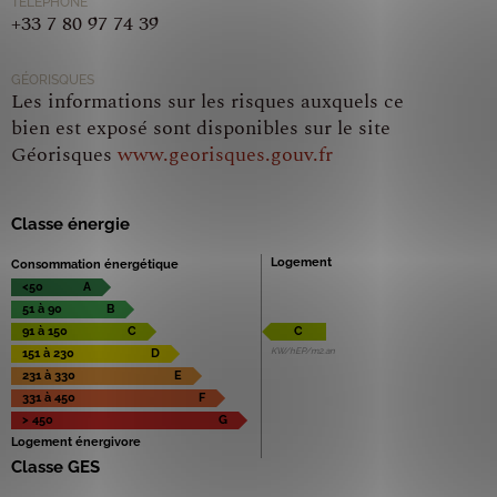
TELEPHONE
+33 7 80 97 74 39
GÉORISQUES
Les informations sur les risques auxquels ce
bien est exposé sont disponibles sur le site
Géorisques
www.georisques.gouv.fr
Classe énergie
Logement
Consommation énergétique
<50
A
51 à 90
B
91 à 150
C
C
KW/hEP/m2.an
151 à 230
D
231 à 330
E
331 à 450
F
> 450
G
Logement énergivore
Classe GES