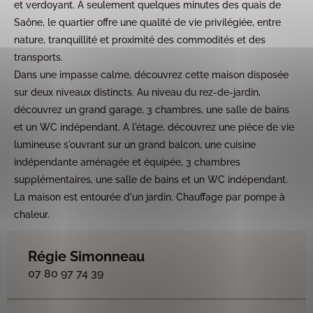
et verdoyant. A seulement quelques minutes des quais de
Saône, le quartier offre une qualité de vie privilégiée, entre
nature, tranquillité et proximité des commodités et des
transports.
Dans une impasse calme, découvrez cette maison disposée
sur deux niveaux distincts. Au niveau du rez-de-jardin,
découvrez un grand garage, 3 chambres, une salle de bains
et un WC indépendant. A l'étage, découvrez une pièce de vie
lumineuse s'ouvrant sur un grand balcon, une cuisine
indépendante aménagée et équipée, 3 chambres
supplémentaires, une salle de bains et un WC indépendant.
La maison est entourée d'un jardin. Chauffage par pompe à
chaleur.
Régie Simonneau
07 80 97 74 39