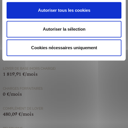
TYPE DE CHAUFFAGE
Autoriser tous les cookies
Individuel
Autoriser la sélection
CODE POSTAL
69009
Cookies nécessaires uniquement
VILLE
LYON
LOYER DE BASE (HORS CHARGE)
1 819,91 €/mois
CHARGES FORFAITAIRES
0 €/mois
COMPLÉMENT DE LOYER
480,09 €/mois