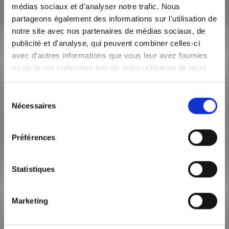
médias sociaux et d'analyser notre trafic. Nous
partageons également des informations sur l'utilisation de
notre site avec nos partenaires de médias sociaux, de
publicité et d'analyse, qui peuvent combiner celles-ci
Description de l'offre
avec d'autres informations que vous leur avez fournies
immobilière
ou qu'ils ont collectées lors de votre utilisation de leurs
services.
Sélection
Nécessaires
du
ZONE SOUMISE À ENCADREMENT DES LOYERS
Le loyer de référence majoré (loyer de base à ne pas
consentement
dépasser) est de 1 819,91 €
Préférences
Statistiques
SURFACE HABITABLE
154m²
Marketing
NOMBRE DE PIÈCE
6