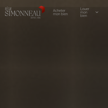
Louer
Acheter
mon
mon bien
bien
0