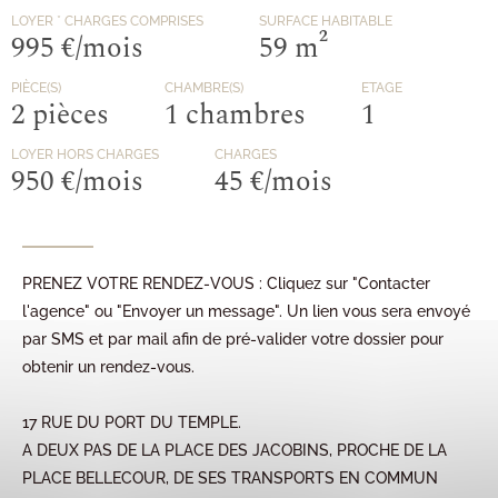
LOYER
* CHARGES COMPRISES
SURFACE HABITABLE
995 €/mois
59 m²
PIÈCE(S)
CHAMBRE(S)
ETAGE
2 pièces
1 chambres
1
LOYER HORS CHARGES
CHARGES
950 €/mois
45 €/mois
PRENEZ VOTRE RENDEZ-VOUS : Cliquez sur "Contacter
l'agence" ou "Envoyer un message". Un lien vous sera envoyé
par SMS et par mail afin de pré-valider votre dossier pour
obtenir un rendez-vous.
17 RUE DU PORT DU TEMPLE.
A DEUX PAS DE LA PLACE DES JACOBINS, PROCHE DE LA
PLACE BELLECOUR, DE SES TRANSPORTS EN COMMUN