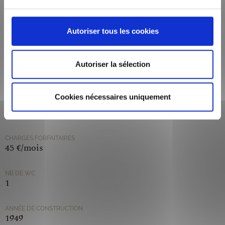
1
Autoriser tous les cookies
CODE POSTAL
69002
Autoriser la sélection
VILLE
LYON
Cookies nécessaires uniquement
LOYER DE BASE (HORS CHARGE)
950,00 €/mois
CHARGES FORFAITAIRES
45 €/mois
NB DE WC
1
ANNÉE DE CONSTRUCTION
1949