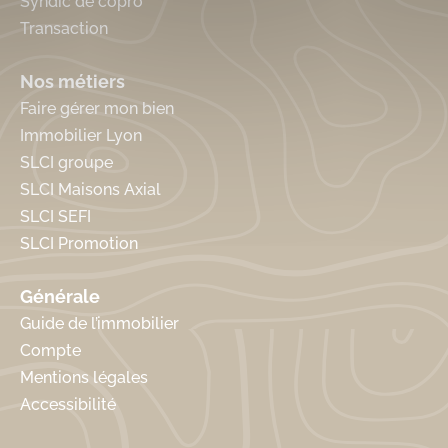
Syndic de copro
Transaction
Nos métiers
Faire gérer mon bien
Immobilier Lyon
SLCI groupe
SLCI Maisons Axial
SLCI SEFI
SLCI Promotion
Générale
Guide de l’immobilier
Compte
Mentions légales
Accessibilité