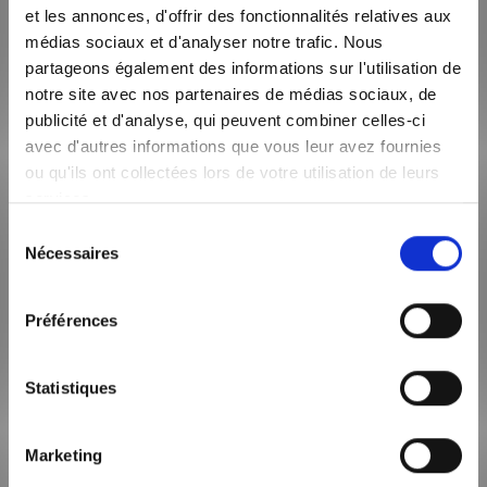
et les annonces, d'offrir des fonctionnalités relatives aux
ZONE SOUMISE À ENCADREMENT DES LOYERS
médias sociaux et d'analyser notre trafic. Nous
Le loyer de référence majoré (loyer de base à ne pas
partageons également des informations sur l'utilisation de
dépasser) est de 995,23 €
notre site avec nos partenaires de médias sociaux, de
publicité et d'analyse, qui peuvent combiner celles-ci
avec d'autres informations que vous leur avez fournies
ou qu'ils ont collectées lors de votre utilisation de leurs
SURFACE HABITABLE
59m²
services.
Sélection
Nécessaires
NOMBRE DE PIÈCE
du
2
consentement
Préférences
NOMBRE DE SALLE D'EAU
1
Statistiques
TYPE DE CHAUFFAGE
Individuel
Marketing
ETAGE