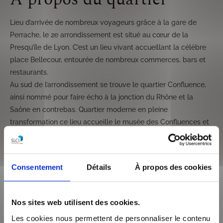
Lieu d’arrivée de nombreux voyageurs grâce à la gare de
Perrache, le 2e arrondissement est situé au cœur de la
Presqu’île de Lyon. C’est un lieu vivant accueillant la célèbre
place Bellecour, entourée de nombreux commerces, bars et
restaurants.
Au sud de l’arrondissement se trouve le quartier Confluence,
ainsi nommé pour faire écho à la jonction du Rhône et la
Saône en contrebas. Quartier moderne en pleine
transformation ce lieu accueille le musée des Confluences et
le centre commercial confluence.
Consentement
Détails
À propos des cookies
Description de l'offre
immobilière
Nos sites web utilisent des cookies.
Les cookies nous permettent de personnaliser le contenu