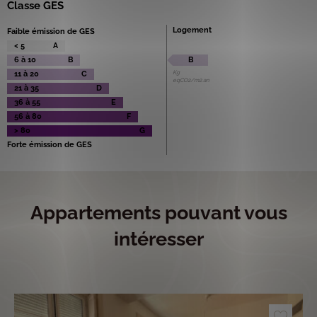
Classe GES
Logement
Faible émission de GES
< 5
A
6 à 10
B
B
Kg
11 à 20
C
eqCO2/m2.an
21 à 35
D
36 à 55
E
56 à 80
F
> 80
G
Forte émission de GES
Appartements pouvant vous
intéresser