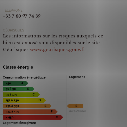
TELEPHONE
+33 7 80 97 74 39
GÉORISQUES
Les informations sur les risques auxquels ce
bien est exposé sont disponibles sur le site
Géorisques
www.georisques.gouv.fr
Classe énergie
Logement
Consommation énergétique
<50
A
51 à 90
B
91 à 150
C
151 à 230
D
231 à 330
E
E
KW/hEP/m2.an
331 à 450
F
> 450
G
Logement énergivore