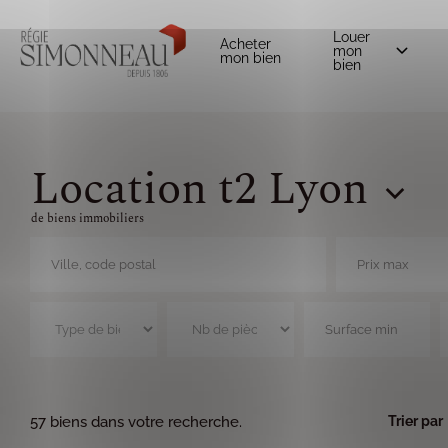
Louer
Acheter
mon
mon bien
bien
0
Location t2 Lyon
de biens immobiliers
57 biens dans votre recherche.
Trier par