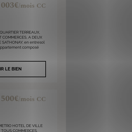
 003€
/mois CC
 QUARTIER TERREAUX,
 ET COMMERCES, A DEUX
 SATHONAY, en entresol
 appartement composé
IR LE BIEN
 500€
/mois CC
METRO HOTEL DE VILLE
 ET TOUS COMMERCES,