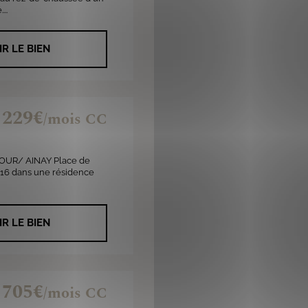
...
IR LE BIEN
229€
/mois CC
OUR/ AINAY Place de
 16 dans une résidence
IR LE BIEN
705€
/mois CC