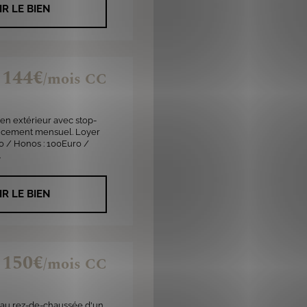
IR LE BIEN
144€
/mois CC
en extérieur avec stop-
tancement mensuel. Loyer
o / Honos : 100Euro /
.
IR LE BIEN
150€
/mois CC
 au rez-de-chaussée d'un