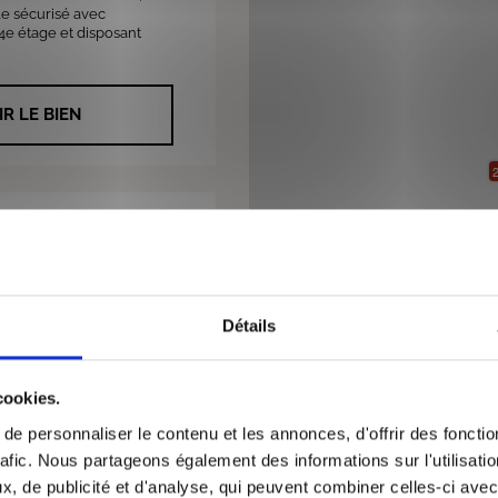
e sécurisé avec
4e étage et disposant
IR LE BIEN
2
 050€
/mois CC
Détails
. A deux pas de la place
ro Hôtel de Ville (Ligne
ommerces appartement F5
s asce...
cookies.
e personnaliser le contenu et les annonces, d'offrir des fonctio
IR LE BIEN
rafic. Nous partageons également des informations sur l'utilisati
, de publicité et d'analyse, qui peuvent combiner celles-ci avec