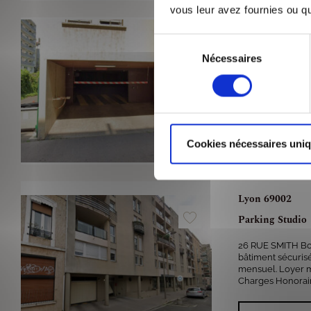
vous leur avez fournies ou qu'
Lyon 69002
Sélection
Parking Studio
Nécessaires
du
consentement
Box fermé au 3è
bâtiment sécurisé.
VO
Cookies nécessaires uni
Lyon 69002
Parking Studio
26 RUE SMITH Bo
bâtiment sécuris
mensuel. Loyer m
Charges Honoraires