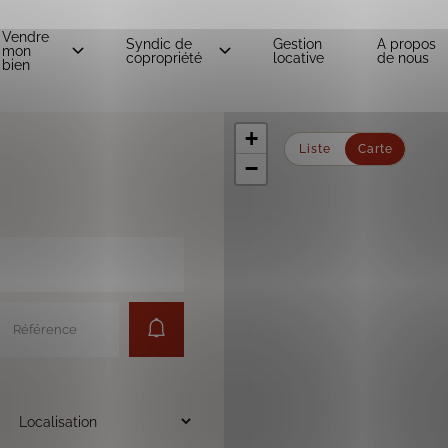
Vendre
Syndic de
Gestion
A propos
mon
copropriété
locative
de nous
bien
+
Liste
−