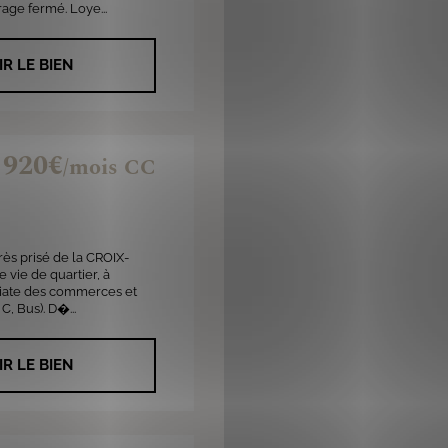
age fermé. Loye...
IR LE BIEN
920€
/mois CC
très prisé de la CROIX-
 vie de quartier, à
iate des commerces et
C, Bus). D�...
IR LE BIEN