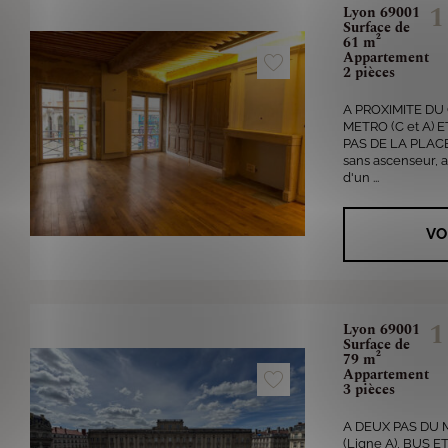
1
Lyon 69001
Surface de
61 m²
Appartement
2 pièces
A PROXIMITE DU
METRO (C et A)
PAS DE LA PLACE
sans ascenseur,
d'un ...
VO
1
Lyon 69001
Surface de
79 m²
Appartement
3 pièces
A DEUX PAS DU 
(Ligne A), BUS