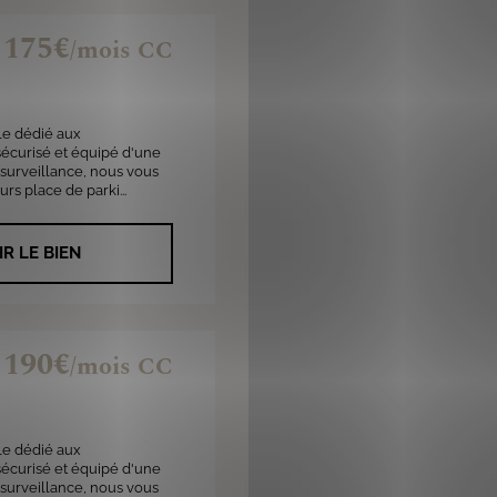
Créer une alerte
175€
/mois CC
e dédié aux
sécurisé et équipé d'une
surveillance, nous vous
rs place de parki...
IR LE BIEN
190€
/mois CC
e dédié aux
sécurisé et équipé d'une
surveillance, nous vous