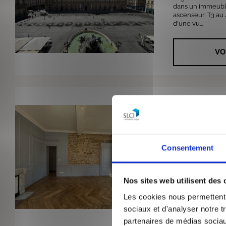
dans un immeubl
ascenseur, T3 au 
d'une vu...
VO
2
Lyon 69001
Surface de
134 m²
Appartement
5 pièces
Consentement
19 RUE D'ALGERIE
des Terreaux, mét
A / C) et tous c
au 4ème étage san
Nos sites web utilisent des 
Les cookies nous permettent d
VO
sociaux et d'analyser notre t
partenaires de médias sociaux