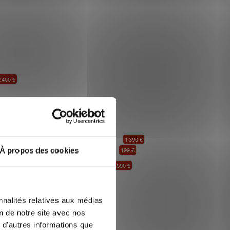
 400 €
2 300 €
1 390 €
199 €
À propos des cookies
1 040 €
1 590 €
nnalités relatives aux médias
548 €
708 €
910 €
on de notre site avec nos
 d'autres informations que