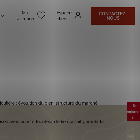
Ma
Espace
CONTACTEZ-
NOUS
selection
client
iculière : évolution du bien, structure du marché
Enr
egistre
r
e avec un interlocuteur dédié qui sait garantir la