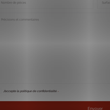
ombre
Surfac
e
habitab
èces
écisions
ommentaires
J’accepte la politique de confidentialité.
*
GPD