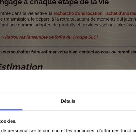
ngagé à chaque étape de la vie
entrée dans la vie active, la
recherche d’une location
, l’
achat d’une ré
e transmission, le départ à la retraite…autant de moments qui jalonn
frant une gamme adaptée de produits et services sachant faire évolu
> Retrouvez l’ensemble de l’offre du Groupe SLCI
 vous souhaitez faire estimer votre bien, contactez-nous ou remplisse
stimation
es coordonnées
Détails
om
cookies.
e personnaliser le contenu et les annonces, d'offrir des fonctio
rénom