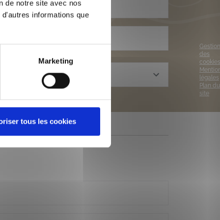
on de notre site avec nos
le
 d'autres informations que
Gestio
des
Marketing
cookie
Mentio
légales
Plan du
site
oriser tous les cookies