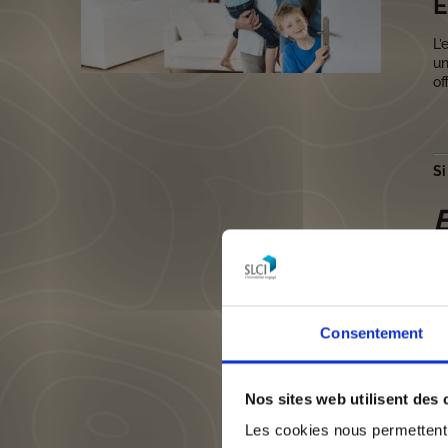
E
L’
un
of
Si
E
M
Consentement
N
Nos sites web utilisent des 
/
Les cookies nous permettent d
P