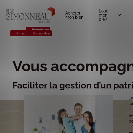
Louer
Acheter
mon
mon bien
bien
Enregistrer
Enregistrer
Enregistrer
0
Vous accompagn
Faciliter la gestion d’un pa
L
lo
Ré
pe