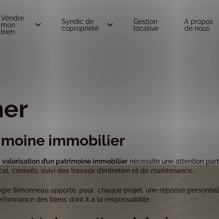
Vendre
Syndic de
Gestion
A propos
mon
copropriété
locative
de nous
bien
er
trimoine immobilier
a
valorisation d’un patrimoine immobilier
nécessite une attention part
cal, conseils, suivi des travaux d’entretien et de maintenance…
gie Simonneau apporte, pour chaque projet, une réponse personnalisé
rformance des biens dont il a la responsabilité.