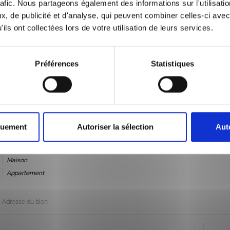
rafic. Nous partageons également des informations sur l'utilisati
dresse
CP/Vil
, de publicité et d'analyse, qui peuvent combiner celles-ci avec
ils ont collectées lors de votre utilisation de leurs services.
éléphone
Email
Préférences
Statistiques
*
e
uhaite
ire
timer
ype de bien à estimer
quement
Autoriser la sélection
Aut
Maison
ype
Appartement
e
en
dresse
timer
u
en