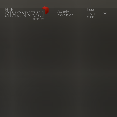
Louer
Acheter
mon
mon bien
bien
0