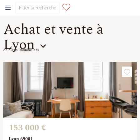
Achat et vente à
0
Lyon
de biens immobiliers
153 000 €
Lyon 69001