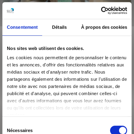
220 000 €
Consentement
Détails
À propos des cookies
Lyon 69110
Surface de 51 m²
Appartement 2 pièces
Nos sites web utilisent des cookies.
Dans une copropriété calme et sécurisée, un appartement de
Les cookies nous permettent de personnaliser le contenu
type 2 de 51.6m² Carrez avec un jardin privatif de 40m² et une
et les annonces, d'offrir des fonctionnalités relatives aux
terrasse de 15m². Le ...
médias sociaux et d'analyser notre trafic. Nous
partageons également des informations sur l'utilisation de
VOIR LE BIEN
notre site avec nos partenaires de médias sociaux, de
publicité et d'analyse, qui peuvent combiner celles-ci
avec d'autres informations que vous leur avez fournies
ou qu'ils ont collectées lors de votre utilisation de leurs
services.
Sélection
Nécessaires
du