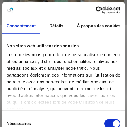
220 000 €
Consentement
Détails
À propos des cookies
Lyon 69110
Surface de 51 m²
Appartement 2 pièces
Nos sites web utilisent des cookies.
Dans une copropriété calme et sécurisée, un appartement de
Les cookies nous permettent de personnaliser le contenu
type 2 de 51.6m² Carrez avec un jardin privatif de 40m² et une
et les annonces, d'offrir des fonctionnalités relatives aux
terrasse de 15m². Le ...
médias sociaux et d'analyser notre trafic. Nous
partageons également des informations sur l'utilisation de
VOIR LE BIEN
notre site avec nos partenaires de médias sociaux, de
publicité et d'analyse, qui peuvent combiner celles-ci
avec d'autres informations que vous leur avez fournies
ou qu'ils ont collectées lors de votre utilisation de leurs
services.
Sélection
Nécessaires
du