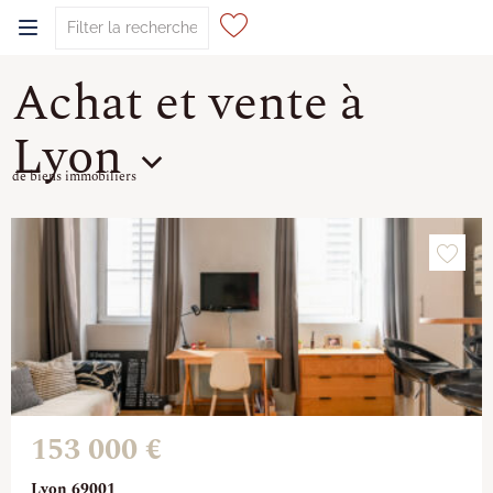
Achat et vente à
0
Lyon
de biens immobiliers
153 000 €
Lyon 69001