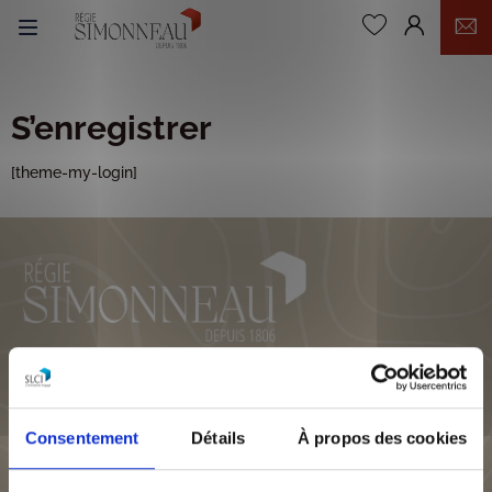
0
S’enregistrer
[theme-my-login]
La Régie Simonneau, fondée en 1806, est la plus ancienne
régie immobilière lyonnaise encore en activité.
Consentement
Détails
À propos des cookies