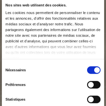
Nos sites web utilisent des cookies.
A propos
Les cookies nous permettent de personnaliser le contenu
Nos métiers
et les annonces, d'offrir des fonctionnalités relatives aux
Gestion locative
médias sociaux et d'analyser notre trafic. Nous
partageons également des informations sur l'utilisation de
Syndic de copro
notre site avec nos partenaires de médias sociaux, de
Transaction
publicité et d'analyse, qui peuvent combiner celles-ci
avec d'autres informations que vous leur avez fournies
Nos métiers
ou qu'ils ont collectées lors de votre utilisation de leurs
Faire gérer mon bien
services.
Immobilier Lyon
Sélection
SLCI groupe
Nécessaires
du
SLCI Maisons Axial
consentement
SLCI SEFI
Préférences
SLCI Promotion
Statistiques
Générale