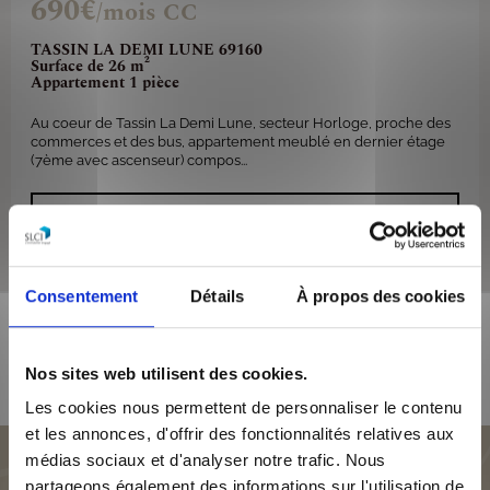
690€
/mois CC
TASSIN LA DEMI LUNE 69160
Surface de 26 m²
Appartement 1 pièce
Au coeur de Tassin La Demi Lune, secteur Horloge, proche des
commerces et des bus, appartement meublé en dernier étage
(7ème avec ascenseur) compos...
VOIR LE BIEN
Consentement
Détails
À propos des cookies
Retrouvez toutes nos offres de location
à Tassin la Demi Lune
Nos sites web utilisent des cookies.
Les cookies nous permettent de personnaliser le contenu
et les annonces, d'offrir des fonctionnalités relatives aux
médias sociaux et d'analyser notre trafic. Nous
partageons également des informations sur l'utilisation de