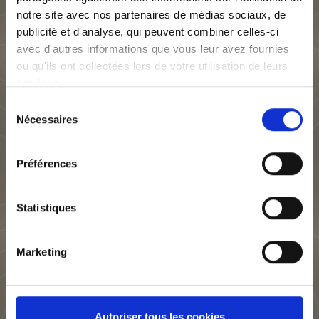
notre site avec nos partenaires de médias sociaux, de
publicité et d'analyse, qui peuvent combiner celles-ci
avec d'autres informations que vous leur avez fournies
ou qu'ils ont collectées lors de votre utilisation de leurs
La Régie Simonneau, fondée en 1806, est la plus ancienne
régie immobilière lyonnaise encore en activité.
services.
Sélection
Nécessaires
du
consentement
Préférences
A propos
Nos métiers
Gestion locative
Statistiques
Syndic de copro
Transaction
Marketing
Nos métiers
Faire gérer mon bien
Autoriser tous les cookies