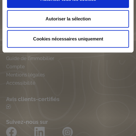
Immobilier Lyon
SLCI groupe
SLCI Maisons Axial
Autoriser la sélection
SLCI SEFI
SLCI Promotion
Cookies nécessaires uniquement
Générale
Guide de l’immobilier
Compte
Mentions légales
Accessibilité
Avis clients-certifiés
Suivez-nous sur