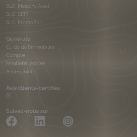
SLCI Maisons Axial
SLCI SEFI
SLCI Promotion
Générale
Guide de l’immobilier
Compte
Mentions légales
Accessibilité
Avis clients-certifiés
Suivez-nous sur