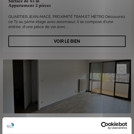
Surface de 43 m²
Appartement 2 pièces
QUARTIER JEAN-MACÉ, PROXIMITÉ TRAM ET MÉTRO Découvrez
ce T2 au 5ème étage avec ascenseur, il se compose d'une
entrée, d'une pièce de vie avec ...
VOIR LE BIEN
913€
/mois CC
Lyon 69007