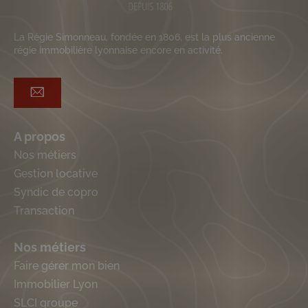
La Régie Simonneau, fondée en 1806, est la plus ancienne
régie immobilière lyonnaise encore en activité.
A propos
Nos métiers
Gestion locative
Syndic de copro
Transaction
Nos métiers
Faire gérer mon bien
Immobilier Lyon
SLCI groupe