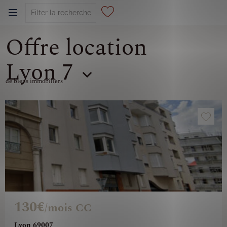
Offre location
0
Lyon 7
de biens immobiliers
130€
/mois CC
Lyon 69007