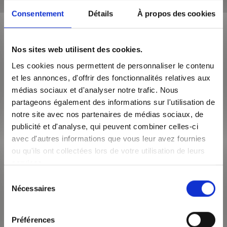
Surface de 50 m²
Appartement 2 pièces
Consentement
Détails
À propos des cookies
Quartier DEBOURG, au pied des transports (Tram, Métro et Bus),
proche commerces et commodités. Découvrez ce grand
Nos sites web utilisent des cookies.
appartement T2 au 4ème étage av...
Les cookies nous permettent de personnaliser le contenu
VOIR LE BIEN
et les annonces, d'offrir des fonctionnalités relatives aux
médias sociaux et d'analyser notre trafic. Nous
partageons également des informations sur l'utilisation de
notre site avec nos partenaires de médias sociaux, de
publicité et d'analyse, qui peuvent combiner celles-ci
avec d'autres informations que vous leur avez fournies
ou qu'ils ont collectées lors de votre utilisation de leurs
services.
Sélection
Nécessaires
du
consentement
1 411€
/mois CC
Préférences