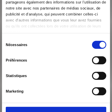
1 035€
/mois CC
partageons également des informations sur l'utilisation de
notre site avec nos partenaires de médias sociaux, de
CALUIRE ET CUIRE 69300
Surface de 81 m²
publicité et d'analyse, qui peuvent combiner celles-ci
Appartement 3 pièces
avec d'autres informations que vous leur avez fournies
ou qu'ils ont collectées lors de votre utilisation de leurs
A DEUX PAS DE LA MAIRIE ET DES TRANSPORTS EN COMMUN
(Bus 33 et 38), au 2ème étage avec ascenseur, découvrez cet
services.
appartement composé d'une entrée,...
Sélection
Nécessaires
du
VOIR LE BIEN
consentement
Préférences
Statistiques
Marketing