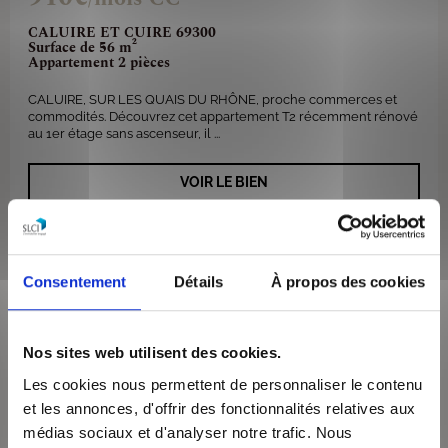
CALUIRE ET CUIRE 69300
Surface de 56 m²
Appartement 2 pièces
CALUIRE, SUR LES QUAIS DU RHÔNE, proche commerces et
commodités. Découvrez cet appartement T2 récemment rénové
au 1er étage sans ascenseur, il ...
VOIR LE BIEN
Consentement
Détails
À propos des cookies
Nos sites web utilisent des cookies.
Les cookies nous permettent de personnaliser le contenu
et les annonces, d'offrir des fonctionnalités relatives aux
médias sociaux et d'analyser notre trafic. Nous