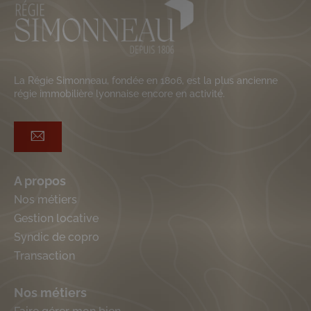
La Régie Simonneau, fondée en 1806, est la plus ancienne
régie immobilière lyonnaise encore en activité.
A propos
Nos métiers
Gestion locative
Syndic de copro
Transaction
Nos métiers