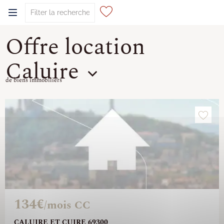
Offre location
0
Caluire
de biens immobiliers
134€
/mois CC
CALUIRE ET CUIRE 69300