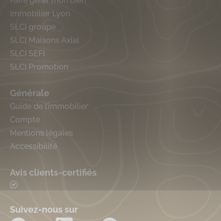
Faire gérer mon bien
Immobilier Lyon
SLCI groupe
SLCI Maisons Axial
SLCI SEFI
SLCI Promotion
Générale
Guide de l’immobilier
Compte
Mentions légales
Accessibilité
Avis clients-certifiés
Suivez-nous sur