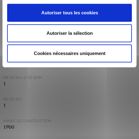
Autoriser tous les cookies
VILLE
LYON
Autoriser la sélection
LOYER DE BASE (HORS CHARGE)
1 990,00 €/mois
Cookies nécessaires uniquement
CHARGES FORFAITAIRES
60 €/mois
NB DE SALLE DE BAIN
1
NB DE WC
1
ANNÉE DE CONSTRUCTION
1900