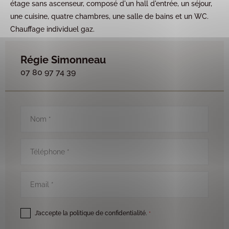
étage sans ascenseur, composé d'un hall d'entrée, un séjour,
une cuisine, quatre chambres, une salle de bains et un WC.
Chauffage individuel gaz.
Régie Simonneau
07 80 97 74 39
Nom
*
Téléphone
*
Email
*
RGPD
*
J’accepte la politique de confidentialité.
*