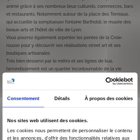
animé grâce à ses nombreux lieux culturels, commerces, bars
et restaurants. Notamment autour de la place des Terreaux,
qui accueille la somptueuse fontaine Bartholdi, le musée des
beaux-arts et l’hôtel de ville de Lyon.
Vous pourrez également arpenter les pentes de la Croix-
rousse pour y découvrir ses réalisations street art et ses
boutiques artisanales
Très bien desservi par le métro et ses lignes de bus,
l’arrondissement est un quartier incontournable de la vie
lyonnaise.
Consentement
Détails
À propos des cookies
Description de l'offre
immobilière
Nos sites web utilisent des cookies.
Les cookies nous permettent de personnaliser le contenu
et les annonces, d'offrir des fonctionnalités relatives aux