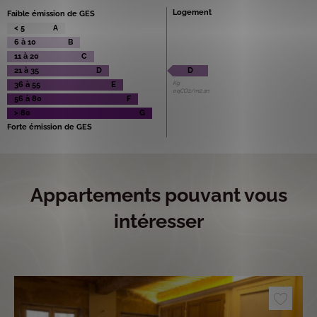
Logement
Faible émission de GES
< 5
A
6 à 10
B
11 à 20
C
21 à 35
D
D
Kg
36 à 55
E
eqCO2/m2.an
56 à 80
F
> 80
G
Forte émission de GES
Appartements pouvant vous
intéresser