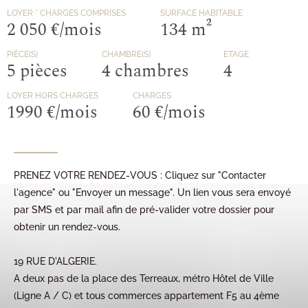
LOYER
* CHARGES COMPRISES
SURFACE HABITABLE
2 050 €/mois
134 m²
PIÈCE(S)
CHAMBRE(S)
ETAGE
5 pièces
4 chambres
4
LOYER HORS CHARGES
CHARGES
1990 €/mois
60 €/mois
PRENEZ VOTRE RENDEZ-VOUS : Cliquez sur "Contacter
l'agence" ou "Envoyer un message". Un lien vous sera envoyé
par SMS et par mail afin de pré-valider votre dossier pour
obtenir un rendez-vous.
19 RUE D'ALGERIE.
A deux pas de la place des Terreaux, métro Hôtel de Ville
(Ligne A / C) et tous commerces appartement F5 au 4ème