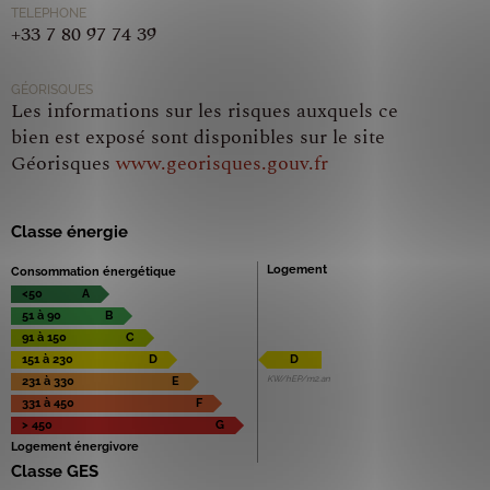
TELEPHONE
+33 7 80 97 74 39
GÉORISQUES
Les informations sur les risques auxquels ce
bien est exposé sont disponibles sur le site
Géorisques
www.georisques.gouv.fr
Classe énergie
Logement
Consommation énergétique
<50
A
51 à 90
B
91 à 150
C
151 à 230
D
D
KW/hEP/m2.an
231 à 330
E
331 à 450
F
> 450
G
Logement énergivore
Classe GES