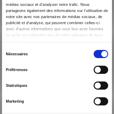
ZONE SOUMISE À ENCADREMENT DES LOYERS
médias sociaux et d'analyser notre trafic. Nous
Le loyer de référence majoré (loyer de base à ne pas
partageons également des informations sur l'utilisation de
dépasser) est de 1 990,90 €
notre site avec nos partenaires de médias sociaux, de
publicité et d'analyse, qui peuvent combiner celles-ci
avec d'autres informations que vous leur avez fournies
ou qu'ils ont collectées lors de votre utilisation de leurs
SURFACE HABITABLE
134m²
services.
Sélection
NOMBRE DE PIÈCE
Nécessaires
du
5
consentement
Préférences
TYPE DE CHAUFFAGE
Individuel
Statistiques
ETAGE
4
Marketing
CODE POSTAL
69001