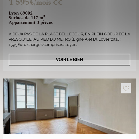
1 595€
/mois CC
Lyon 69002
Surface de 117 m²
Appartement 3 pièces
A DEUX PAS DE LA PLACE BELLECOUR, EN PLEIN COEUR DE LA
PRESQU'ILE, AU PIED DU METRO (Ligne A et D). Loyer total :
1595Euro charges comprises. Loyer...
VOIR LE BIEN