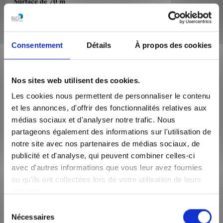
Surface de 70 m²
Appartement 3 pièces
DANS L'HYPER-CENTRE, A UNE MINUTE A PIED DE LA PLACE
BELLECOUR, DU MÉTRO A ET D ET DE TOUTES COMMODITÉS.
Consentement
Détails
À propos des cookies
Découvrez cet appartement T3 au 4ème éta...
VOIR LE BIEN
Nos sites web utilisent des cookies.
Les cookies nous permettent de personnaliser le contenu
et les annonces, d'offrir des fonctionnalités relatives aux
médias sociaux et d'analyser notre trafic. Nous
partageons également des informations sur l'utilisation de
notre site avec nos partenaires de médias sociaux, de
publicité et d'analyse, qui peuvent combiner celles-ci
avec d'autres informations que vous leur avez fournies
ou qu'ils ont collectées lors de votre utilisation de leurs
services.
986€
/mois CC
Sélection
Nécessaires
du
Lyon 69002