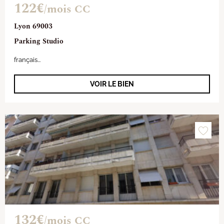
122€
/mois CC
Lyon 69003
Parking Studio
français...
VOIR LE BIEN
132€
/mois CC