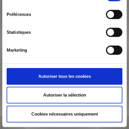
Surface de 51 m²
consentement
Appartement 2 pièces
Préférences
AU COEUR DE LA PRESQU'ILE, A DEUX PAS DE LA PLACE
BELLECOUR, BUS, METRO (Ligne A, D) ET TOUS COMMERCES,
au 5ème étage avec ascenseur, découvrez cet...
Statistiques
VOIR LE BIEN
Marketing
Autoriser tous les cookies
Autoriser la sélection
Cookies nécessaires uniquement
995€
/mois CC