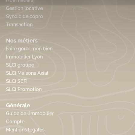
Nos métiers
Gestion locative
Syndic de copro
Transaction
Nos métiers
Faire gérer mon bien
Immobilier Lyon
SLCI groupe
SLCI Maisons Axial
SLCI SEFI
SLCI Promotion
Générale
Guide de l’immobilier
Compte
Mentions légales