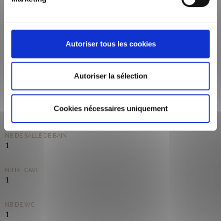
69006
VILLE
LYON
Autoriser tous les cookies
LOYER DE BASE (HORS CHARGE)
1 055,00 €/mois
Autoriser la sélection
CHARGES FORFAITAIRES
Cookies nécessaires uniquement
89 €/mois
NB DE SALLE DE BAIN
1
NB DE CAVE
1
NB DE WC
1