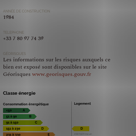
ANNÉE DE CONSTRUCTION
1984
TELEPHONE
+33 7 80 97 74 39
GÉORISQUES
Les informations sur les risques auxquels ce
bien est exposé sont disponibles sur le site
Géorisques
www.georisques.gouv.fr
Classe énergie
Logement
Consommation énergétique
<50
A
51 à 90
B
91 à 150
C
151 à 230
D
D
KW/hEP/m2.an
231 à 330
E