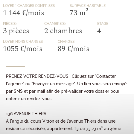
LOYER
* CHARGES COMPRISES
SURFACE HABITABLE
1 144 €/mois
73 m²
PIÈCE(S)
CHAMBRE(S)
ETAGE
3 pièces
2 chambres
4
LOYER HORS CHARGES
CHARGES
1055 €/mois
89 €/mois
PRENEZ VOTRE RENDEZ-VOUS : Cliquez sur "Contacter
l'agence" ou "Envoyer un message". Un lien vous sera envoyé
par SMS et par mail afin de pré-valider votre dossier pour
obtenir un rendez-vous.
136 AVENUE THIERS
A l'angle du cours Vitton et de l'avenue Thiers dans une
résidence sécurisée, appartement T3 de 73.23 m² au 4ème