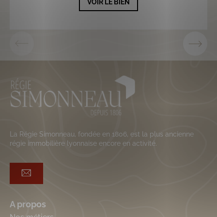
VOIR LE BIEN
La Régie Simonneau, fondée en 1806, est la plus ancienne
régie immobilière lyonnaise encore en activité.
A propos