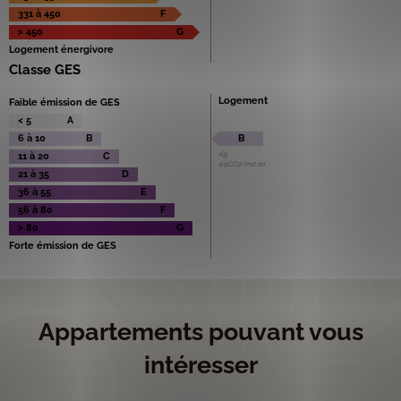
331 à 450
F
> 450
G
Logement énergivore
Classe GES
Logement
Faible émission de GES
< 5
A
6 à 10
B
B
Kg
11 à 20
C
eqCO2/m2.an
21 à 35
D
36 à 55
E
56 à 80
F
> 80
G
Forte émission de GES
Appartements pouvant vous
intéresser