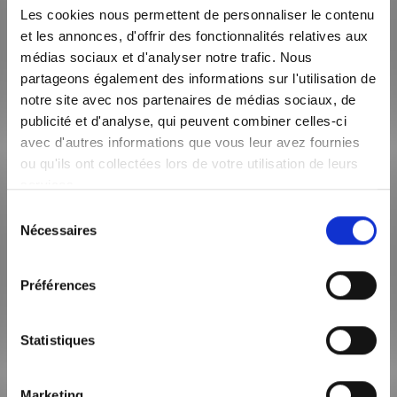
Les cookies nous permettent de personnaliser le contenu
ZONE SOUMISE À ENCADREMENT DES LOYERS
et les annonces, d'offrir des fonctionnalités relatives aux
Le loyer de référence majoré (loyer de base à ne pas
médias sociaux et d'analyser notre trafic. Nous
dépasser) est de 1 054,00 €
partageons également des informations sur l'utilisation de
notre site avec nos partenaires de médias sociaux, de
publicité et d'analyse, qui peuvent combiner celles-ci
avec d'autres informations que vous leur avez fournies
SURFACE HABITABLE
73m²
ou qu'ils ont collectées lors de votre utilisation de leurs
services.
NOMBRE DE PIÈCE
Sélection
3
Nécessaires
du
consentement
TYPE DE CHAUFFAGE
Individuel
Préférences
ETAGE
Statistiques
4
CODE POSTAL
Marketing