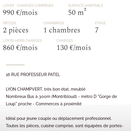
LOYER
* CHARGES COMPRISES
SURFACE HABITABLE
990 €/mois
50 m²
PIÈCE(S)
CHAMBRE(S)
ETAGE
2 pièces
1 chambres
7
LOYER HORS CHARGES
CHARGES
860 €/mois
130 €/mois
16 RUE PROFESSEUR PATEL
LYON CHAMPVERT, très bon état, meublé
Nombreux Bus à 300m (Montribloud) - métro D "Gorge de
Loup" proche - Commerces à proximité
Idéal pour jeune couple ou déplacement professionnel.
Toutes les pièces, cuisine comprise, sont équipées de portes-