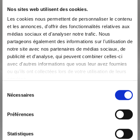
Du fait de son histoire industrielle, l’arrondissement a vu la
Nos sites web utilisent des cookies.
construction de nombreux immeubles d’habitation et de
Les cookies nous permettent de personnaliser le contenu
nombreuses rénovations. Quartier populaire et agréable à
et les annonces, d'offrir des fonctionnalités relatives aux
vivre, les prix restent accessibles et attractifs, notamment en
médias sociaux et d'analyser notre trafic. Nous
montant vers les quartiers de la Duchère et la Sauvegarde
partageons également des informations sur l'utilisation de
Vous apprécierez vous balader le long de la Saône et pourrez
notre site avec nos partenaires de médias sociaux, de
découvrir les secrets de l’île Barbe.
publicité et d'analyse, qui peuvent combiner celles-ci
avec d'autres informations que vous leur avez fournies
ou qu'ils ont collectées lors de votre utilisation de leurs
services.
Description de l'offre
Sélection
Nécessaires
immobilière
du
consentement
Préférences
SURFACE HABITABLE
50m²
Statistiques