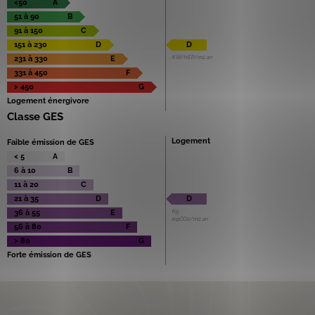
<50
A
51 à 90
B
91 à 150
C
151 à 230
D
D
KW/hEP/m2.an
231 à 330
E
331 à 450
F
> 450
G
Logement énergivore
Classe GES
Logement
Faible émission de GES
< 5
A
6 à 10
B
11 à 20
C
21 à 35
D
D
Kg
36 à 55
E
eqCO2/m2.an
56 à 80
F
> 80
G
Forte émission de GES