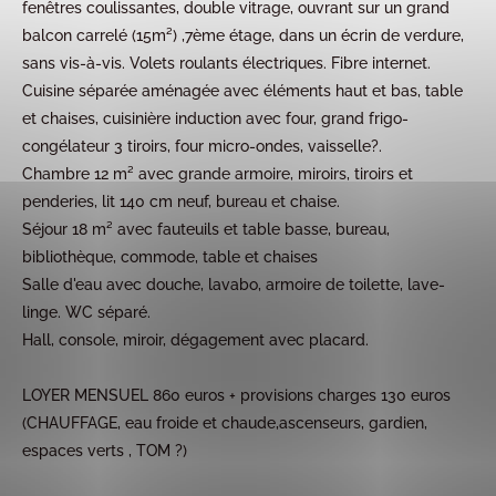
fenêtres coulissantes, double vitrage, ouvrant sur un grand
balcon carrelé (15m²) ,7ème étage, dans un écrin de verdure,
sans vis-à-vis. Volets roulants électriques. Fibre internet.
Cuisine séparée aménagée avec éléments haut et bas, table
et chaises, cuisinière induction avec four, grand frigo-
congélateur 3 tiroirs, four micro-ondes, vaisselle?.
Chambre 12 m² avec grande armoire, miroirs, tiroirs et
penderies, lit 140 cm neuf, bureau et chaise.
Séjour 18 m² avec fauteuils et table basse, bureau,
bibliothèque, commode, table et chaises
Salle d'eau avec douche, lavabo, armoire de toilette, lave-
linge. WC séparé.
Hall, console, miroir, dégagement avec placard.
LOYER MENSUEL 860 euros + provisions charges 130 euros
(CHAUFFAGE, eau froide et chaude,ascenseurs, gardien,
espaces verts , TOM ?)