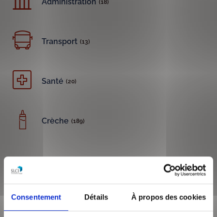
Administration
(18)
Transport
(13)
Santé
(20)
Crèche
(189)
A propos du quartier
Arrondissement du Nord-Ouest de Lyon, le 9ème est très bien
Consentement
Détails
À propos des cookies
connecté au reste de la ville avec le métro D et la gare de
Vaise.