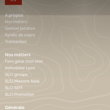
A propos
Nos métiers
Gestion locative
Syndic de copro
Transaction
Nos métiers
Faire gérer mon bien
Immobilier Lyon
SLCI groupe
SLCI Maisons Axial
SLCI SEFI
SLCI Promotion
Générale