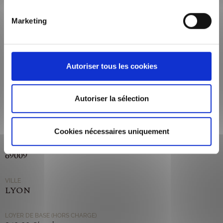
NOMBRE DE PIÈCE
2
Marketing
NOMBRE DE SALLE D'EAU
1
Autoriser tous les cookies
TYPE DE CHAUFFAGE
Collectif
Autoriser la sélection
ETAGE
7
Cookies nécessaires uniquement
CODE POSTAL
69009
VILLE
LYON
LOYER DE BASE (HORS CHARGE)