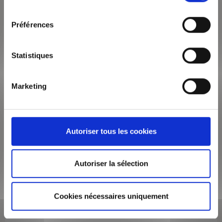
Surface de 51 m²
consentement
Appartement 2 pièces
Préférences
AU COEUR DE LA PRESQU'ILE, A DEUX PAS DE LA PLACE
BELLECOUR, BUS, METRO (Ligne A, D) ET TOUS COMMERCES,
au 5ème étage avec ascenseur, découvrez cet...
Statistiques
VOIR LE BIEN
Marketing
Autoriser tous les cookies
Autoriser la sélection
Cookies nécessaires uniquement
995€
/mois CC