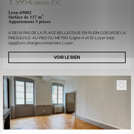
1 595€
/mois CC
Lyon 69002
Surface de 117 m²
Appartement 3 pièces
A DEUX PAS DE LA PLACE BELLECOUR, EN PLEIN COEUR DE LA
PRESQU'ILE, AU PIED DU METRO (Ligne A et D). Loyer total :
1595Euro charges comprises. Loyer...
VOIR LE BIEN