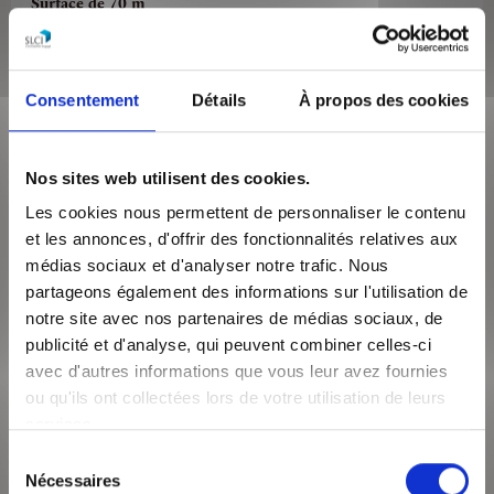
Surface de 70 m²
Appartement 3 pièces
DANS L'HYPER-CENTRE, A UNE MINUTE A PIED DE LA PLACE
BELLECOUR, DU MÉTRO A ET D ET DE TOUTES COMMODITÉS.
Consentement
Détails
À propos des cookies
Découvrez cet appartement T3 au 4ème éta...
VOIR LE BIEN
Nos sites web utilisent des cookies.
Les cookies nous permettent de personnaliser le contenu
et les annonces, d'offrir des fonctionnalités relatives aux
médias sociaux et d'analyser notre trafic. Nous
partageons également des informations sur l'utilisation de
notre site avec nos partenaires de médias sociaux, de
publicité et d'analyse, qui peuvent combiner celles-ci
avec d'autres informations que vous leur avez fournies
ou qu'ils ont collectées lors de votre utilisation de leurs
services.
986€
/mois CC
Sélection
Nécessaires
du
Lyon 69002