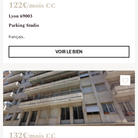
122€
/mois CC
Lyon 69003
Parking Studio
français...
VOIR LE BIEN
132€
/mois CC