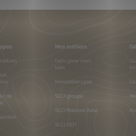
ropos
Nos métiers
Gé
métiers
Faire gérer mon
Gu
bien
l’
ion
tive
Immobilier Lyon
Co
ic de
SLCI groupe
Me
ro
SLCI Maisons Axial
Ac
saction
SLCI SEFI