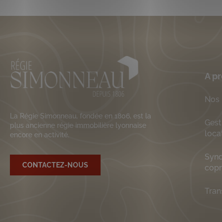
A p
Nos 
La Régie Simonneau, fondée en 1806, est la
Gest
plus ancienne régie immobilière lyonnaise
loca
encore en activité.
Synd
CONTACTEZ-NOUS
cop
Tran