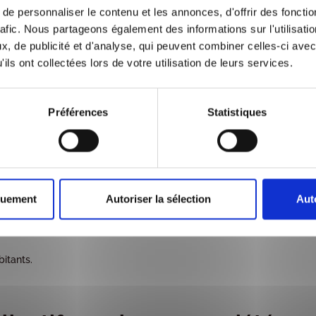
e personnaliser le contenu et les annonces, d'offrir des fonctio
s : préserver la sécurité et la
rafic. Nous partageons également des informations sur l'utilisati
, de publicité et d'analyse, qui peuvent combiner celles-ci avec
ils ont collectées lors de votre utilisation de leurs services.
 pas des lieux de vie. Les attroupements ou les discussions
ts et créer des tensions.
Préférences
Statistiques
 pour la sécurité de tous. Elle peut faciliter les intrusions ou les
:
quement
Autoriser la sélection
Aut
bitants.