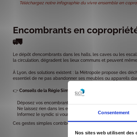
Téléchargez notre infographie du vivre ensemble en copropr
Encombrants en copropriété 
🚛
Le dépôt d’encombrants dans les halls, les caves ou les escali
la circulation, dégradent les lieux communs et peuvent même
À Lyon, des solutions existent : la Métropole propose des déch
essentiel de ne pas abandonner ses meubles ou appareils da
👉
Conseils de la Régie Simonneau
:
Déposez vos encombrants en déchetterie ou lors des colle
Ne laissez rien dans les espaces partagés
Consentement
Informez le syndic si vous constatez un dépôt sauvage
Ces gestes simples contribuent à maintenir une copropriété p
Nos sites web utilisent des 