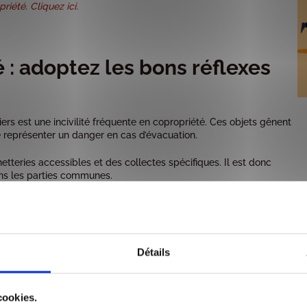
iété. Cliquez ici.
: adoptez les bons réflexes
ers est une incivilité fréquente en copropriété. Ces objets gênent
 représenter un danger en cas d’évacuation.
etteries accessibles et des collectes spécifiques. Il est donc
ns les parties communes.
ctes organisées
Détails
ropre et agréable.
cookies.